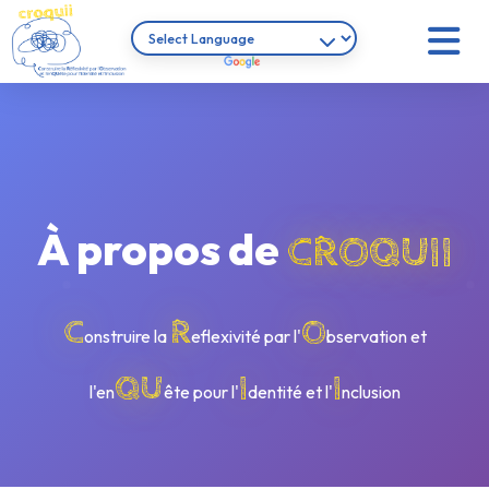
À propos de
CROQUII
C
R
O
onstruire la
eflexivité par l'
bservation et
QU
I
I
l'en
ête pour l'
dentité et l'
nclusion