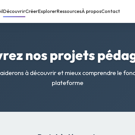
il
Découvrir
Créer
Explorer
Ressources
À propos
Contact
rez nos projets péda
 aiderons à découvrir et mieux comprendre le fon
plateforme