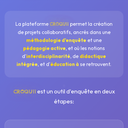
La plateforme
permet la création
CROQUII
de projets collaboratifs, ancrés dans une
méthodologie d'enquête
et une
pédagogie active
, et où les notions
d'
interdisciplinarité
, de
didactique
intégrée
, et d'
éducation à
se retrouvent.
est un outil d'enquête en deux
CROQUII
étapes: