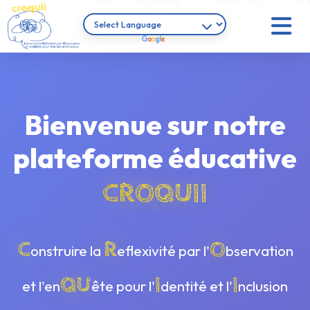
Bienvenue sur notre
plateforme éducative
CROQUII
C
R
O
onstruire la
eflexivité par l'
bservation
QU
I
I
et l'en
ête pour l'
dentité et l'
nclusion