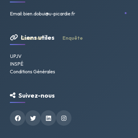
Email:
bien.dobui@u-picardie.fr
Liens utiles
Enquête
Quan sát
UPJV
INSPÉ
Conditions Générales
Suivez-nous